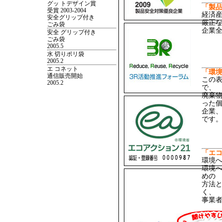
グッ トデザイン賞
「製
受賞 2003-2004
経済
安全グリップ付き
厳正
ごみ袋
企業
安全 グリップ付き
ごみ袋
2005.5
水 切りポリ袋
2005.2
エ コネット
「環
通信販売開始
この
2005.2
で、
廃棄
った
企業
です
「エ
環境
環境
めの
方法
く、
事業