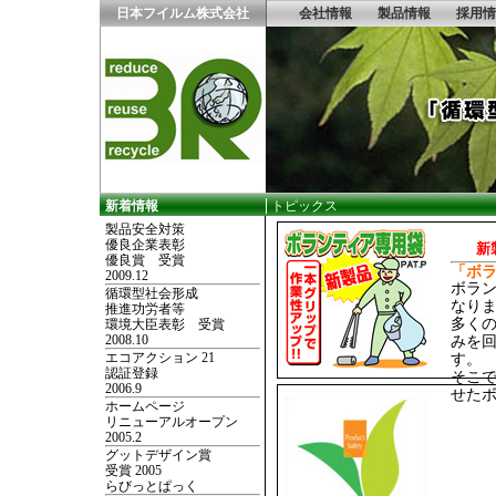
日本フイルム株式会社
会社情報
製品情報
採用情
新着情報
トピックス
製品安全対策
優良企業表彰
新
優良賞 受賞
「ボ
2009.12
ボラ
循環型社会形成
なり
推進功労者等
多く
環境大臣表彰 受賞
2008.10
みを
エコアクション 21
す。
認証登録
そこ
2006.9
せた
ホームページ
リニューアルオープン
2005.2
グットデザイン賞
受賞 2005
らびっとぱっく